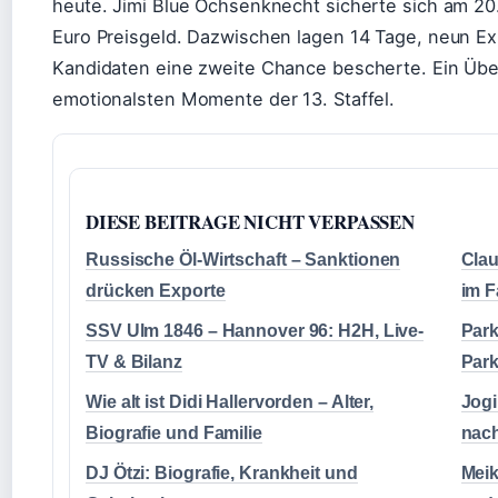
heute. Jimi Blue Ochsenknecht sicherte sich am 20
Euro Preisgeld. Dazwischen lagen 14 Tage, neun Exi
Kandidaten eine zweite Chance bescherte. Ein Über
emotionalsten Momente der 13. Staffel.
DIESE BEITRAGE NICHT VERPASSEN
Russische Öl-Wirtschaft – Sanktionen
Clau
drücken Exporte
im 
SSV Ulm 1846 – Hannover 96: H2H, Live-
Park
TV & Bilanz
Park
Wie alt ist Didi Hallervorden – Alter,
Jogi
Biografie und Familie
nac
DJ Ötzi: Biografie, Krankheit und
Meik