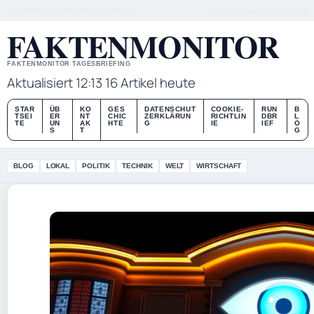
SUN, AUG 9
MITTAGSAUSGABE
DEUTSCH
ÜBER UNS
KONTAKT
GESCHICHTE
FAKTENMONITOR
FAKTENMONITOR TAGESBRIEFING
Aktualisiert 12:13
16 Artikel heute
STAR
ÜB
KO
GES
DATENSCHUT
COOKIE-
RUN
B
TSEI
ER
NT
CHIC
ZERKLÄRUN
RICHTLIN
DBR
L
TE
UN
AK
HTE
G
IE
IEF
O
S
T
G
BLOG
LOKAL
POLITIK
TECHNIK
WELT
WIRTSCHAFT