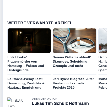
WEITERE VERWANDTE ARTIKEL
Fritz Honka:
Serena Williams aktuell:
Bahns
Frauenmörder von
Diagnose, Scheidung,
Hamb
Hamburg – Fakten und
Ozempic und mehr
Gene
Hintergründe
Sper
La Roche-Posay Test:
Jeri Ryan: Biografie, Alter,
Mona
Bewertung, Produkte &
Kinder und aktuelle
Monst
Hautarzt-Empfehlung
Projekte 2025
Febr
UBER DEN AUTOR
Lukas Tim Schulz Hoffmann